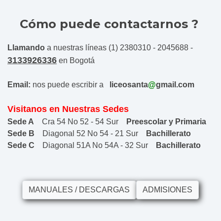
Cómo puede contactarnos ?
Llamando
a nuestras líneas (1)
2380310
-
2045688
-
3133926336
en Bogotá
Email:
nos puede escribir a
liceosanta
@
gmail.com
Visitanos en Nuestras Sedes
Sede A
Cra 54 No 52 - 54 Sur
Preescolar y Primaria
Sede B
Diagonal 52 No 54 - 21 Sur
Bachillerato
Sede C
Diagonal 51A No 54A - 32 Sur
Bachillerato
MANUALES / DESCARGAS
ADMISIONES